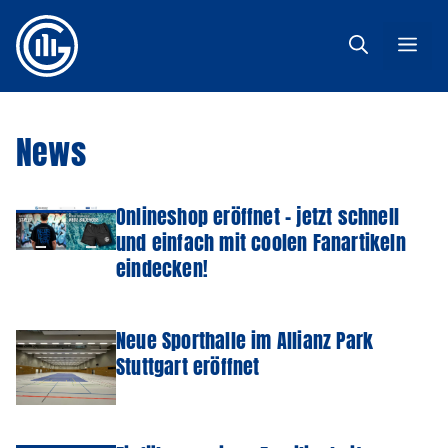
Zum
Inhalt
Me
springen
News
Onlineshop eröffnet – jetzt schnell
und einfach mit coolen Fanartikeln
eindecken!
Neue Sporthalle im Allianz Park
Stuttgart eröffnet