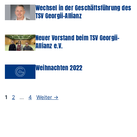
Wechsel in der Geschäftsführung des
TSV Georgii-Allianz
Neuer Vorstand beim TSV Georgii-
Allianz e.V.
Weihnachten 2022
Seite
Seite
Seite
1
2
…
4
Weiter
→